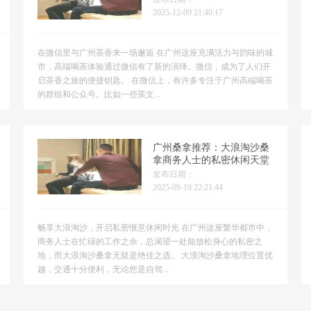
2025-12-09 21:40:17
在微信里与广州茶香来一场邂逅 在广州这座充满活力与韵味的城
市，高端喝茶体验通过微信有了新的演绎。微信，成为了人们开
启茶香之旅的便捷钥匙。 在微信上，有许多专注于广州高端喝茶
的群组和公众号。比如一些茶文...
广州桑拿推荐：大浪淘沙桑
拿商务人士的私密休闲天堂
发布日期：
2025-09-19 22:21:44
畅享大浪淘沙，开启私密惬意休闲时光 在广州这座繁华都市中，
商务人士在忙碌的工作之余，总渴望一处能放松身心的私密之
地，而大浪淘沙桑拿无疑是绝佳之选。 大浪淘沙桑拿地理位置优
越，交通十分便利，无论您是自驾...