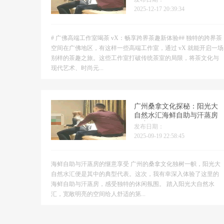
2025-12-17 20:39:34
# 广佛高端工作室喝茶 vX：畅享跨界茶趣新体验## 独特的跨界茶
空间在广佛地区，有这样一些高端工作室，通过 vX 就能开启一场
别样的茶趣之旅。这些工作室打破传统茶室的局限，将茶文化与
现代艺术、时尚元...
广州桑拿文化探秘：阳光大
自然水汇海鲜自助与汗蒸房
深度体验
发布日期：
2025-09-19 22:58:45
海鲜自助与汗蒸房的惬意享受 广州的桑拿文化独树一帜，阳光大
自然水汇便是其中的典型代表。这次，我有幸深入体验了这里的
海鲜自助与汗蒸房，感受独特的休闲氛围。 踏入阳光大自然水
汇，宽敞明亮的空间给人舒适的第...