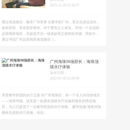
2025-11-29 21:58:37
通过海选微信，畅享广州茶香 在繁华的广州，茶文化源远流长，
各种茶馆、茶舍星罗棋布。对于爱茶之人来说，寻找一个合适的
品茶喝茶场所，无疑是开启一场美妙茶之旅程的关键。而如今，
通过寻找广州品茶喝茶海选微信（...
广州海珠98场部长：海珠顶
级水疗体验
发布日期：
2025-07-30 23:49:49
享受奢华舒适的水疗之旅 在广州海珠区，有一个令人向往的地方
——海珠98场。这里是一处拥有顶级水疗设施和服务的绝佳场
所，为人们提供了一次奢华舒适的水疗体验。 豪华设施 海珠98场
拥有先进的水疗设施，包括...